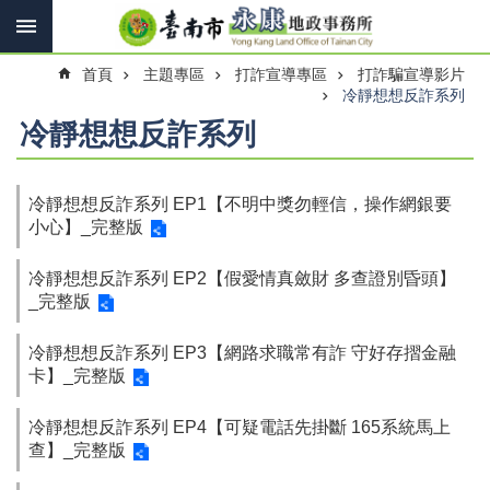
搜
跳到主要內容區塊
尋
進
首頁
主題專區
打詐宣導專區
打詐騙宣導影片
階
搜
冷靜想想反詐系列
尋
冷靜想想反詐系列
冷靜想想反詐系列 EP1【不明中獎勿輕信，操作網銀要
訊
小心】_完整版
息
快
報
冷靜想想反詐系列 EP2【假愛情真斂財 多查證別昏頭】
_完整版
機
關
冷靜想想反詐系列 EP3【網路求職常有詐 守好存摺金融
簡
卡】_完整版
介
線
冷靜想想反詐系列 EP4【可疑電話先掛斷 165系統馬上
上
查】_完整版
申