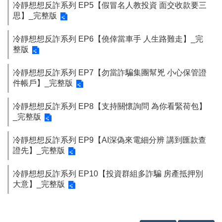
辦
冷靜想想反詐系列 EP5【假冒名人教投資 面交收款要三
與
思】_完整版
查
詢
冷靜想想反詐系列 EP6【僥倖當車手 人生路難走】_完
整版
便
民
冷靜想想反詐系列 EP7【勿當詐騙集團幫兇 小心保管證
服
件帳戶】_完整版
務
民
冷靜想想反詐系列 EP8【支持關懷詢問 為你看緊荷包】
意
_完整版
交
流
冷靜想想反詐系列 EP9【AI深偽來電細分辨 講到匯款查
證先】_完整版
下
載
專
冷靜想想反詐系列 EP10【投資群組多詐騙 房產抵押別
區
大意】_完整版
主
題