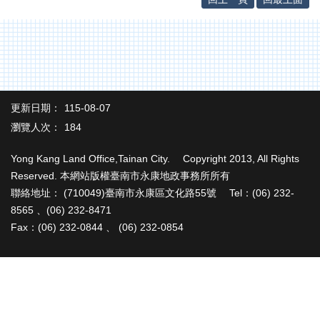
辦
與
查
詢
便
民
服
更新日期：
115-08-07
務
瀏覽人次：
184
民
Yong Kang Land Office,Tainan City. Copyright 2013, All Rights
意
Reserved. 本網站版權臺南市永康地政事務所所有
交
流
聯絡地址： (710049)臺南市永康區文化路55號 Tel：(06) 232-
8565 、(06) 232-8471
下
Fax：(06) 232-0844 、 (06) 232-0854
載
專
區
主
題