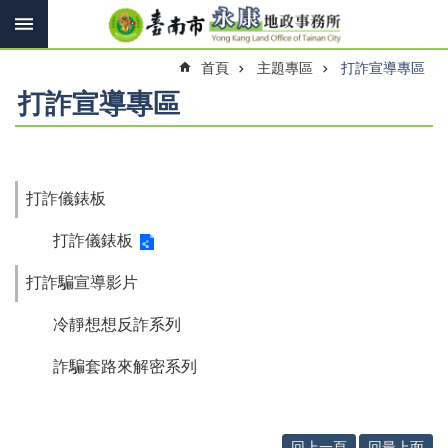
搜
跳到主要內容區塊
尋
進
首頁
主題專區
打詐宣導專區
階
搜
打詐宣導專區
尋
訊
打詐儀錶板
息
快
打詐儀錶板
報
打詐騙宣導影片
機
關
冷靜想想反詐系列
簡
介
詐騙套路來解密系列
線
上
申
回上一頁
回最上面