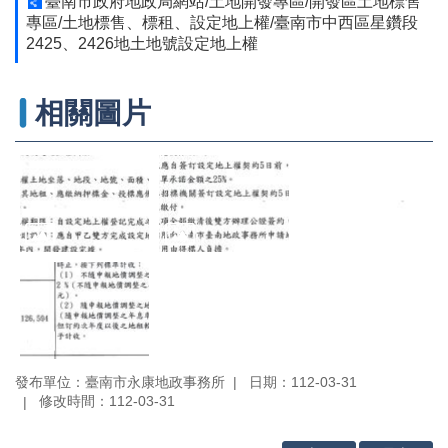
臺南市政府地政局網站/土地開發專區/開發區土地標售
辦
專區/土地標售、標租、設定地上權/臺南市中西區星鑽段
與
2425、2426地土地號設定地上權
查
詢
便
相關圖片
民
服
務
民
意
交
流
下
載
專
區
發布單位：臺南市永康地政事務所
日期：112-03-31
修改時間：112-03-31
主
題