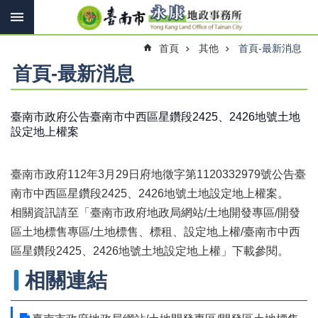
搜
跳到主要內容區塊
尋
進
首頁
其他
首頁-最新消息
階
搜
首頁-最新消息
尋
臺南市政府公告臺南市中西區星鑽段2425、2426地號土地
設定地上權案
訊
息
快
臺南市政府112年3月29日府地徵字第1120332979號公告臺
報
南市中西區星鑽段2425、2426地號土地設定地上權案。
機
相關資訊請至「臺南市政府地政局網站/土地開發專區/開發
關
區土地標售專區/土地標售、標租、設定地上權/臺南市中西
簡
介
區星鑽段2425、2426地號土地設定地上權」下載參閱。
相關連結
線
上
申