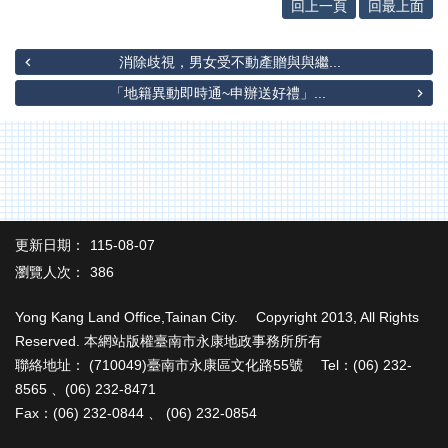
專
回上一頁
回最上面
區
其
消除歧視，男女受不動產贈與與繼...
他
「地籍異動即時通~申辦送好禮」...
服
務
地
籍
圖
更新日期：
115-08-07
實
價
瀏覽人次：
386
登
錄
Yong Kang Land Office,Tainan City. Copyright 2013, All Rights
Reserved. 本網站版權臺南市永康地政事務所所有
未
聯絡地址： (710049)臺南市永康區文化路55號 Tel：(06) 232-
辦
8565 、(06) 232-8471
繼
Fax：(06) 232-0844 、 (06) 232-0854
承