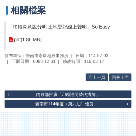
辦
與
相關檔案
查
詢
「移轉真意說分明 土地登記線上聲明」So Easy
便
民
pdf(1.86 MB)
服
務
發布單位：臺南市永康地政事務所
日期：114-07-03
下版日期：8088-12-31
修改時間：115-03-17
民
意
交
回上一頁
回最上面
流
下
內政部推廣「印鑑證明替代措施」...
載
臺南市114年度（第九屆）優良...
專
區
主
題