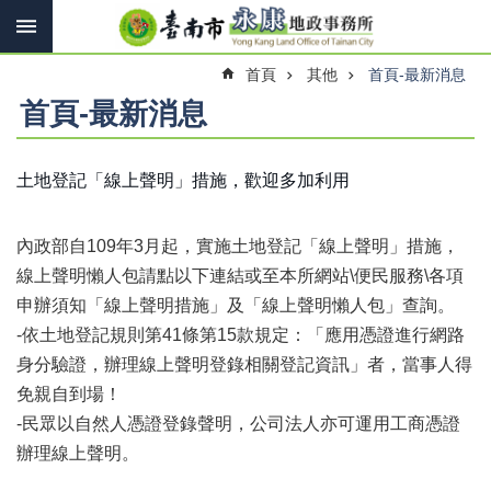
搜
跳到主要內容區塊
尋
進
首頁
其他
首頁-最新消息
階
搜
首頁-最新消息
尋
土地登記「線上聲明」措施，歡迎多加利用
訊
息
內政部自109年3月起，實施土地登記「線上聲明」措施，
快
報
線上聲明懶人包請點以下連結或至本所網站\便民服務\各項
申辦須知「線上聲明措施」及「線上聲明懶人包」查詢。
機
-依土地登記規則第41條第15款規定：「應用憑證進行網路
關
簡
身分驗證，辦理線上聲明登錄相關登記資訊」者，當事人得
介
免親自到場！
-民眾以自然人憑證登錄聲明，公司法人亦可運用工商憑證
線
上
辦理線上聲明。
申