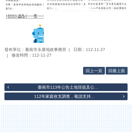
辦
與
查
詢
便
民
服
發布單位：臺南市永康地政事務所
日期：112-11-27
務
修改時間：112-11-27
民
意
回上一頁
回最上面
交
流
臺南市113年公告土地現值及公...
下
112年家庭收支調查，敬請支持...
載
專
區
主
題