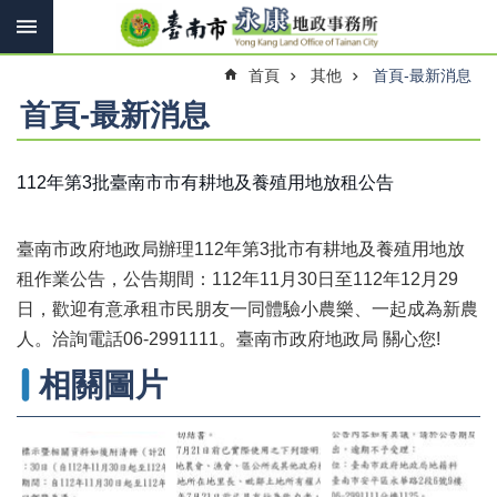
搜
跳到主要內容區塊
尋
進
首頁
其他
首頁-最新消息
階
搜
首頁-最新消息
尋
112年第3批臺南市市有耕地及養殖用地放租公告
訊
息
臺南市政府地政局辦理112年第3批市有耕地及養殖用地放
快
報
租作業公告，公告期間：112年11月30日至112年12月29
日，歡迎有意承租市民朋友一同體驗小農樂、一起成為新農
機
人。洽詢電話06-2991111。臺南市政府地政局 關心您!
關
簡
相關圖片
介
線
上
申