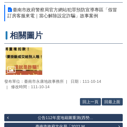
辦
與
臺南市政府警察局官方網站犯罪預防宣導專區「假冒
查
訂房客服來電｜當心解除設定詐騙」故事案例
詢
便
相關圖片
民
服
務
民
意
交
流
發布單位：臺南市永康地政事務所
日期：111-10-14
修改時間：111-10-14
下
載
專
回上一頁
回最上面
區
主
公告112年度地籍圖重測(西勢...
題
臺南市政府文化局「2022 M...