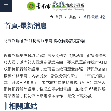
搜
跳到主要內容區塊
尋
進
首頁
其他
首頁-最新消息
階
搜
首頁-最新消息
尋
防制詐騙-假冒訂房客服來電 當心解除設定詐騙
訊
息
近來詐騙集團竊取民眾訂房及刷卡等消費紀錄，假冒業者客
快
報
服人員，以內部人員設定錯誤為由，要求民眾前往操作ATM
或網路銀行解除設定，進而匯出款項遭受詐騙，請民眾如如
機
接獲相關來電，內容提及「誤設分期付款」、「重複扣款」
關
簡
或「升級VIP會員」，要求前往自動櫃員機（ATM）或登入
介
網路銀行解除設定，務必立即掛斷電話，並撥打165反詐騙
電話查證，切勿依照來電指示操作，避免上當受騙。
線
上
相關連結
申