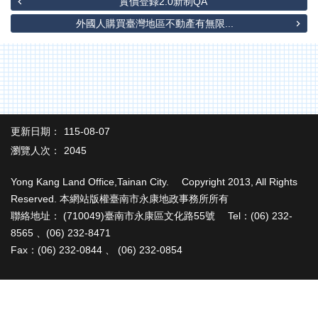
實價登錄2.0新制QA
辦
與
外國人購買臺灣地區不動產有無限...
查
詢
便
民
服
務
更新日期：
115-08-07
民
瀏覽人次：
2045
意
交
Yong Kang Land Office,Tainan City. Copyright 2013, All Rights
流
Reserved. 本網站版權臺南市永康地政事務所所有
聯絡地址： (710049)臺南市永康區文化路55號 Tel：(06) 232-
下
載
8565 、(06) 232-8471
專
Fax：(06) 232-0844 、 (06) 232-0854
區
主
題