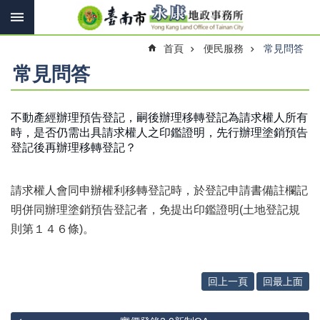
搜
跳到主要內容區塊
尋
進
首頁
便民服務
常見問答
階
搜
常見問答
尋
不動產經辦理預告登記，嗣後辦理移轉登記為請求權人所有
時，是否仍需出具請求權人之印鑑證明，先行辦理塗銷預告
訊
登記後再辦理移轉登記？
息
快
報
請求權人會同申辦權利移轉登記時，於登記申請書備註欄記
機
明併同辦理塗銷預告登記者，免提出印鑑證明(土地登記規
關
則第１４６條)。
簡
介
線
回上一頁
回最上面
上
申