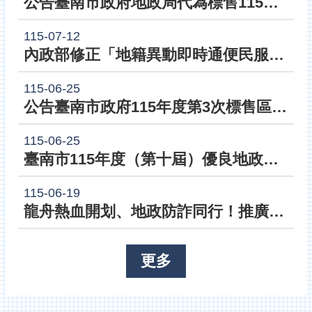
公告臺南市政府地政局代為標售115年度第2批地籍清理未能釐清權屬土地
辦
與
查
115-07-12
詢
內政部修正「地籍異動即時通便民服務作業原則」，於115年8月1日起生效
便
115-06-25
民
服
公告臺南市政府115年度第3次標售區段徵收剩餘可建築土地
務
115-06-25
民
臺南市115年度（第十屆）優良地政士評選活動
意
交
流
115-06-19
龍舟熱血開划、地政防詐同行！推廣全國首創地籍稅籍聯防服務
下
載
專
區
更多
主
題