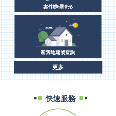
案件辦理情形
隱
私
權
政
策
資
訊
安
新舊地建號查詢
全
宣
更多
告
政
府
網
站
快速服務
資
料
開
放