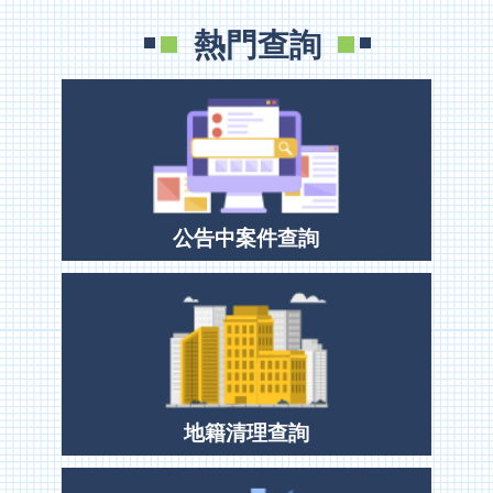
專
區
熱門查詢
其
他
服
務
地
籍
圖
公告中案件查詢
實
價
登
錄
未
辦
地籍清理查詢
繼
承