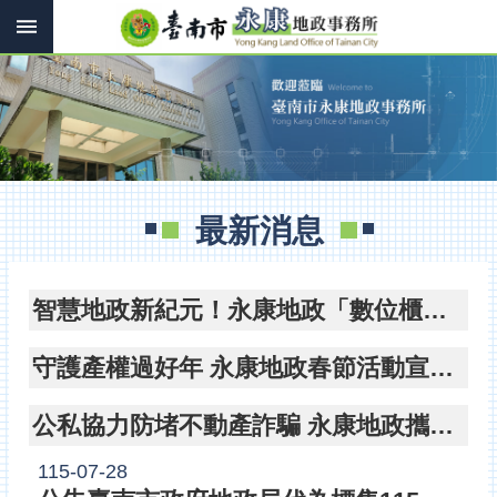
搜
跳到主要內容區塊
尋
進
階
搜
尋
訊
最新消息
息
快
報
智慧地政新紀元！永康地政「數位櫃臺輔導團」主動出擊 打造免臨櫃、保安全的不動產登記新篇章
機
關
守護產權過好年 永康地政春節活動宣導不動產防詐撇步
簡
介
公私協力防堵不動產詐騙 永康地政攜手永慶房產推廣「地籍異動即時通」
線
上
115-07-28
申