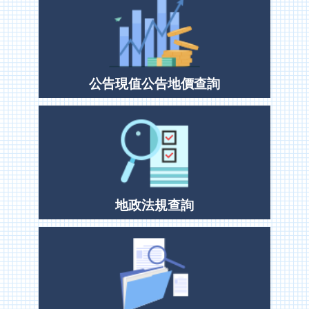
網
站
導
覽
English
公告現值公告地價查詢
臺
南
市
政
府
地
政
局
地政法規查詢
政
府
資
訊
公
開