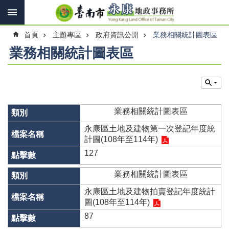
搜
跳到主要內容區塊
尋
進
首頁
主題專區
政府資訊公開
業務相關統計圖表區
階
搜
業務相關統計圖表區
尋
訊
息
業務相關統計圖表區
快
報
永康區土地及建物第一次登記年度統
計圖(108年至114年)
機
127
關
簡
業務相關統計圖表區
介
永康區土地及建物拍賣登記年度統計
線
圖(108年至114年)
上
87
申