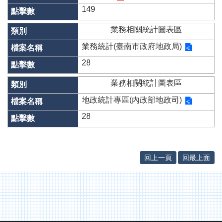
專
149
區
業務相關統計圖表區
其
他
業務統計(臺南市政府地政局)
服
務
28
業務相關統計圖表區
地
籍
地政統計專區(內政部地政司)
圖
28
實
價
登
錄
回上一頁
回最上面
未
辦
繼
承