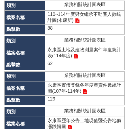
辦
業務相關統計圖表區
與
查
110~114年度男女繼承不動產人數統
詢
計圖(永康所)
88
便
民
業務相關統計圖表區
服
務
永康區土地及建物測量案件年度統計
表(114年度)
民
62
意
交
業務相關統計圖表區
流
永康區實價登錄各年度買賣件數統計
下
圖(107年-114年)
載
129
專
區
業務相關統計圖表區
主
永康區歷年公告土地現值暨公告地價
題
漲跌幅圖