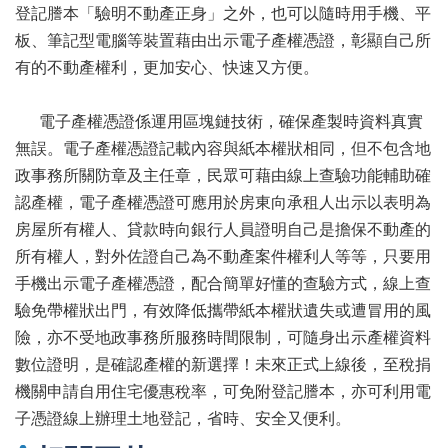
辦
登記謄本「驗明不動產正身」之外，也可以隨時用手機、平
與
板、筆記型電腦等裝置藉由出示電子產權憑證，彰顯自己所
查
有的不動產權利，更加安心、快速又方便。
詢
便
電子產權憑證係運用區塊鏈技術，確保產製時資料真實
民
服
無誤。電子產權憑證記載內容與紙本權狀相同，但不包含地
務
政事務所關防章及主任章，民眾可藉由線上查驗功能輔助確
認產權，電子產權憑證可應用於房東向承租人出示以表明為
民
意
房屋所有權人、貸款時向銀行人員證明自己是擔保不動產的
交
所有權人，對外佐證自己為不動產案件權利人等等，只要用
流
手機出示電子產權憑證，配合簡單好懂的查驗方式，線上查
下
驗免帶權狀出門，有效降低攜帶紙本權狀遺失或遭冒用的風
載
險，亦不受地政事務所服務時間限制，可隨身出示產權資料
專
數位證明，是確認產權的新選擇！未來正式上線後，至稅捐
區
機關申請自用住宅優惠稅率，可免附登記謄本，亦可利用電
主
子憑證線上辦理土地登記，省時、安全又便利。
題