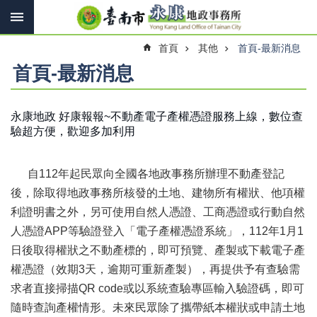
搜
跳到主要內容區塊
尋
進
首頁
其他
首頁-最新消息
階
搜
首頁-最新消息
尋
永康地政 好康報報~不動產電子產權憑證服務上線，數位查
驗超方便，歡迎多加利用
訊
息
快
自112年起民眾向全國各地政事務所辦理不動產登記
報
後，除取得地政事務所核發的土地、建物所有權狀、他項權
機
利證明書之外，另可使用自然人憑證、工商憑證或行動自然
關
人憑證APP等驗證登入「電子產權憑證系統」，112年1月1
簡
介
日後取得權狀之不動產標的，即可預覽、產製或下載電子產
權憑證（效期3天，逾期可重新產製），再提供予有查驗需
線
求者直接掃描QR code或以系統查驗專區輸入驗證碼，即可
上
申
隨時查詢產權情形。未來民眾除了攜帶紙本權狀或申請土地