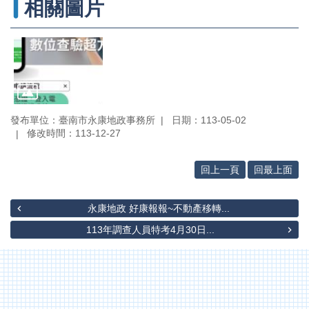
專
相關圖片
區
其
他
服
務
地
發布單位：臺南市永康地政事務所
日期：113-05-02
籍
修改時間：113-12-27
圖
回上一頁
回最上面
實
價
登
永康地政 好康報報~不動產移轉...
錄
113年調查人員特考4月30日...
未
辦
繼
承