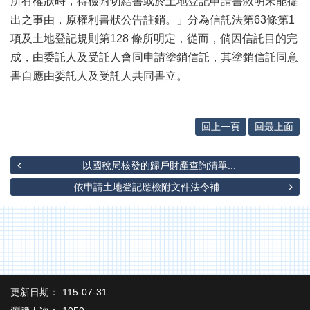
所有權狀時，得檢附切結書或於土地登記申請書敘明未能提
辦
與
出之事由，原權利書狀公告註銷。」分為信託法第63條第1
查
項及土地登記規則第128 條所明定，從而，倘因信託目的完
詢
成，由委託人及受託人會同申請塗銷信託，其塗銷信託同意
便
書自應由委託人及受託人共同書立。
民
服
務
回上一頁
回最上面
民
意
以國稅局核發的歸戶財產查詢清單...
交
流
依申請土地登記應檢附文件法令補...
下
載
專
區
主
更新日期：
115-07-31
題