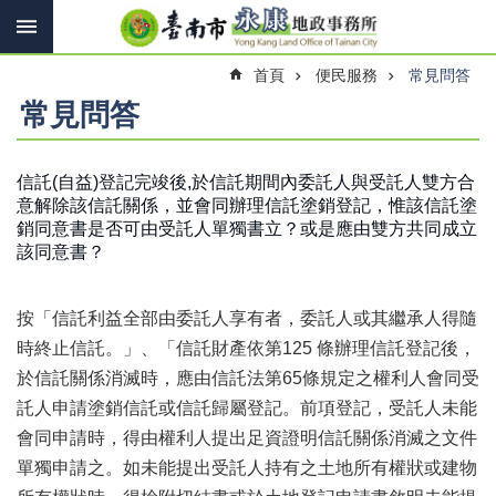
搜
跳到主要內容區塊
尋
進
首頁
便民服務
常見問答
階
搜
常見問答
尋
信託(自益)登記完竣後,於信託期間內委託人與受託人雙方合
意解除該信託關係，並會同辦理信託塗銷登記，惟該信託塗
訊
銷同意書是否可由受託人單獨書立？或是應由雙方共同成立
息
該同意書？
快
報
按「信託利益全部由委託人享有者，委託人或其繼承人得隨
機
關
時終止信託。」、「信託財產依第125 條辦理信託登記後，
簡
於信託關係消滅時，應由信託法第65條規定之權利人會同受
介
託人申請塗銷信託或信託歸屬登記。前項登記，受託人未能
線
會同申請時，得由權利人提出足資證明信託關係消滅之文件
上
單獨申請之。如未能提出受託人持有之土地所有權狀或建物
申