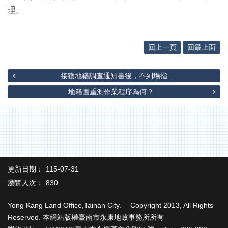
辦
理。
與
查
詢
回上一頁
回最上面
便
民
服
接獲地籍調查通知書後，不到場指...
務
地籍圖重測作業程序為何？
民
意
交
流
下
載
更新日期：
115-07-31
專
瀏覽人次：
830
區
Yong Kang Land Office,Tainan City. Copyright 2013, All Rights
主
Reserved. 本網站版權臺南市永康地政事務所所有
題