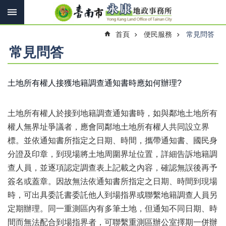
搜
跳到主要內容區塊
尋
進
首頁
便民服務
常見問答
階
搜
常見問答
尋
土地所有權人接獲地籍調查通知書時應如何辦理?
訊
息
土地所有權人於接到地籍調查通知書時，如與鄰地土地所有
快
報
權人無界址爭議者，應會同鄰地土地所有權人共同設立界
標。並依通知書所指定之日期、時間，攜帶通知書、國民身
機
分證及印章，到現場將土地周圍界址位置，詳細告訴地籍調
關
簡
查人員，並逐項認定調查表上記載之內容，確認無誤後再予
介
簽名或蓋章。因故無法依通知書所指定之日期、時間到現場
時，可出具委託書委託他人到場指界或聯繫地籍調查人員另
線
上
定期辦理。同一重測區內有多筆土地，但通知不同日期、時
申
間而無法配合到場指界者，可聯繫重測區辦公室擇期一併辦