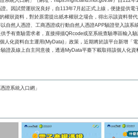
口網」（網址：https://right.land.moi.gov.tw）
證。因試營運狀況良好，自113年7月起正式上線，便捷提供
的權狀資料，對於原需提出紙本權狀之場合，得出示該資料替代
以自然人憑證、工商憑證或行動自然人憑證APP驗證登入該系
供予有查驗需求者，直接掃描QRcode或至系統查驗專區輸入
人化資料自主運用(MyData)」政策，近期將於該平台新增
驗證及線上自主同意後，透過MyData平臺下載取得該個人化
權憑證系統入口網」