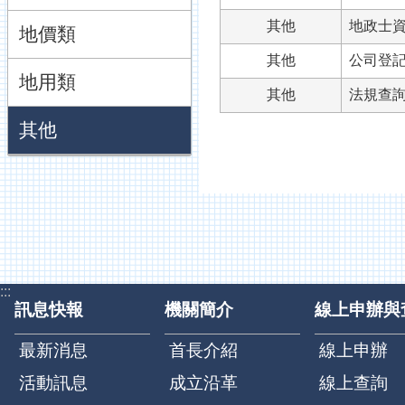
其他
地政士
地價類
其他
公司登
地用類
其他
法規查
其他
:::
訊息快報
機關簡介
線上申辦與
最新消息
首長介紹
線上申辦
活動訊息
成立沿革
線上查詢