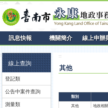
:::
跳到主要內容區塊
訊息快報
機關簡介
:::
:::
線上查詢
其他
登記類
公告中案件查詢
類別
測量類
其他
地政相關