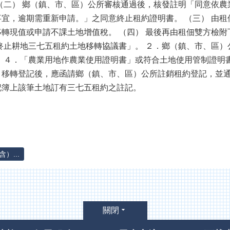
（二） 鄉（鎮、市、區）公所審核通過後，核發註明「同意依
宜，逾期需重新申請。」之同意終止租約證明書。 （三） 由
轉現值或申請不課土地增值稅。 （四） 最後再由租佃雙方檢
終止耕地三七五租約土地移轉協議書」。 ２．鄉（鎮、市、區）
 ４．「農業用地作農業使用證明書」或符合土地使用管制證明
、移轉登記後，應函請鄉（鎮、市、區）公所註銷租約登記，並
記簿上該筆土地訂有三七五租約之註記。
）...
關閉