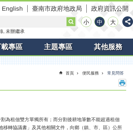
English
臺南市政府地政局
政府資訊公開
搜
小
中
大
尋
錄
未辦繼承
下載專區
主題專區
其他服務
首頁
便民服務
常見問答
分割為租佃雙方單獨所有；而分割後耕地筆數不能超過租佃
土地移轉協議書」及其他相關文件，向鄉（鎮、市、區）公所