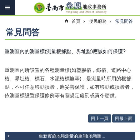
搜
跳到主要內容區塊
尋
進
首頁
便民服務
常見問答
階
搜
常見問答
尋
重測區內的測量標(測量根據點、界址點)應該如何保護?
訊
息
重測區內所設置的各種測量標(如塑膠樁，鐵樁、道路中心
快
報
樁、界址樁、標石、水泥樁標旗等)，是測量時所用的根據
點，不可任意移動損毀，應妥善保護，如有移動或損毀者，
機
依測量標設置保護條例等有關規定處罰或責令賠償。
關
簡
介
回上一頁
回最上面
線
上
申
重新實施地籍測量的重測(地籍圖...