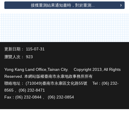
辦
接獲重測結果通知書時，對於重測...
與
查
詢
便
民
服
務
更新日期：
115-07-31
瀏覽人次：
923
民
意
Yong Kang Land Office,Tainan City. Copyright 2013, All Rights
交
Reserved. 本網站版權臺南市永康地政事務所所有
流
聯絡地址： (710049)臺南市永康區文化路55號 Tel：(06) 232-
下
8565 、(06) 232-8471
載
Fax：(06) 232-0844 、 (06) 232-0854
專
區
主
題