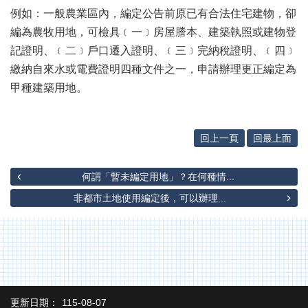
辦
例如：一般農業區內，編定公告前原已有合法住宅建物，卻
與
編為農牧用地，可檢具﹝一﹞房屋謄本、建築執照或建物登
查
詢
記證明、﹝二﹞戶口遷入證明、﹝三﹞完納稅證明、﹝四﹞
繳納自來水或電費證明四種文件之一，申請辦理更正編定為
便
民
甲種建築用地。
服
務
回上一頁
回最上面
民
意
交
何謂「暫未編定用地」？在何種情...
流
非都市土地使用編定後，可以辦理...
下
載
專
區
主
題
更新日期：
115-08-07