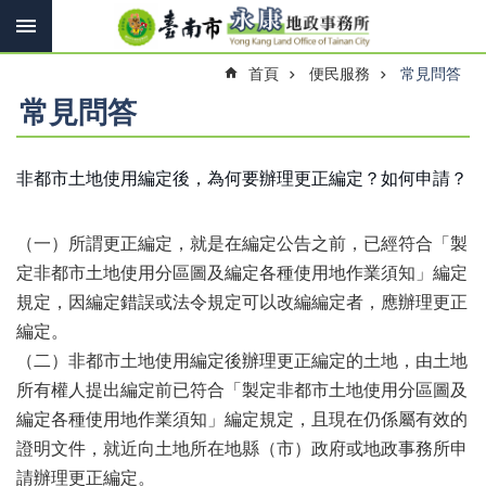
搜
跳到主要內容區塊
尋
進
首頁
便民服務
常見問答
階
搜
常見問答
尋
非都市土地使用編定後，為何要辦理更正編定？如何申請？
訊
息
（一）所謂更正編定，就是在編定公告之前，已經符合「製
快
報
定非都市土地使用分區圖及編定各種使用地作業須知」編定
規定，因編定錯誤或法令規定可以改編編定者，應辦理更正
機
編定。
關
簡
（二）非都市土地使用編定後辦理更正編定的土地，由土地
介
所有權人提出編定前已符合「製定非都市土地使用分區圖及
編定各種使用地作業須知」編定規定，且現在仍係屬有效的
線
上
證明文件，就近向土地所在地縣（市）政府或地政事務所申
申
請辦理更正編定。