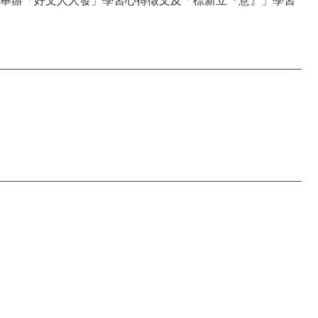
止舉辦「好文人人發」學習心得徵文及「標新立『意』」學習