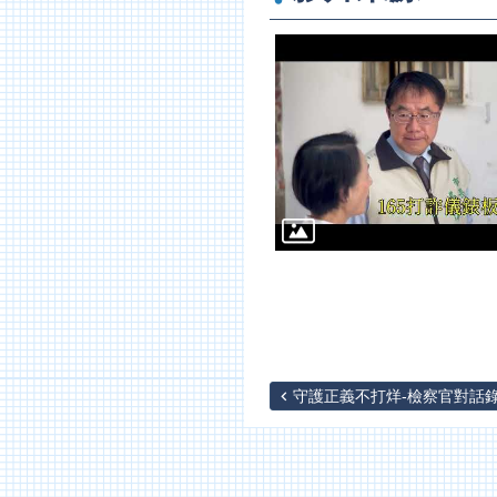
守護正義不打烊-檢察官對話錄Ⅱ