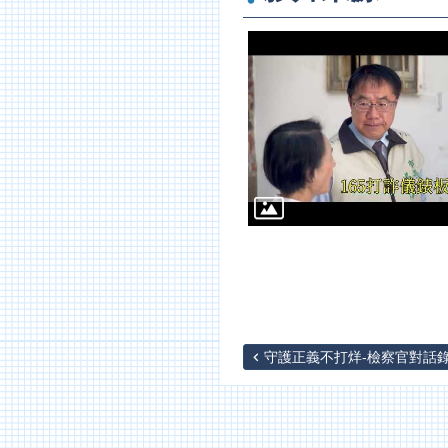
守護正義不打烊-檢察官對話錄Ⅱ