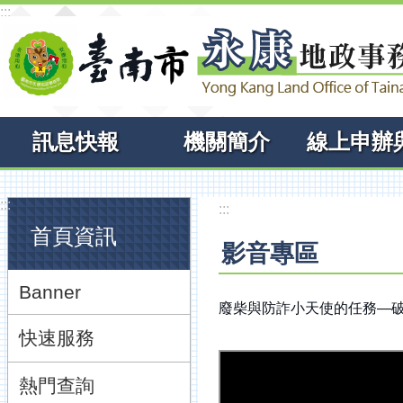
:::
跳到主要內容區塊
訊息快報
機關簡介
:::
:::
首頁資訊
影音專區
Banner
廢柴與防詐小天使的任務—
快速服務
熱門查詢