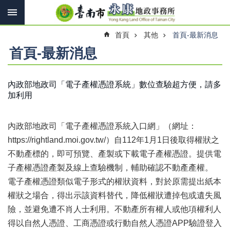
搜
跳到主要內容區塊
尋
進
首頁
其他
首頁-最新消息
階
搜
首頁-最新消息
尋
內政部地政司「電子產權憑證系統」數位查驗超方便，請多
加利用
訊
息
快
內政部地政司「電子產權憑證系統入口網」（網址：
報
https://rightland.moi.gov.tw/）自112年1月1日後取得權狀之
機
不動產標的，即可預覽、產製或下載電子產權憑證。提供電
關
子產權憑證產製及線上查驗機制，輔助確認不動產產權。
簡
介
電子產權憑證類似電子形式的權狀資料，對於原需提出紙本
權狀之場合，得出示該資料替代，降低權狀遭掉包或遺失風
線
險，並避免遭不肖人士利用。不動產所有權人或他項權利人
上
申
得以自然人憑證、工商憑證或行動自然人憑證APP驗證登入