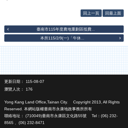
專
區
回上一頁
回最上面
其
他
臺南市115年度農地重劃區抵費...
服
務
本所115/2/9(一)「午休...
地
籍
圖
實
價
更新日期：
115-08-07
登
瀏覽人次：
176
錄
未
Yong Kang Land Office,Tainan City. Copyright 2013, All Rights
辦
Reserved. 本網站版權臺南市永康地政事務所所有
繼
聯絡地址： (710049)臺南市永康區文化路55號 Tel：(06) 232-
承
8565 、(06) 232-8471