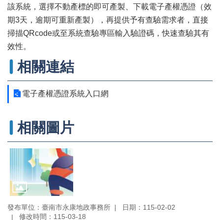
辦
該系統，選擇不動產標的即可產製、下載電子產權憑證（效
與
期3天，逾期可重新產製），再提供予有查驗需求者，直接
查
掃描QRcode或至系統查驗專區輸入驗證碼，快速查驗其有
詢
效性。
便
民
相關連結
服
務
電子產權憑證系統入口網
民
意
交
相關圖片
流
下
載
專
區
主
發布單位：臺南市永康地政事務所
日期：115-02-02
題
修改時間：115-03-18