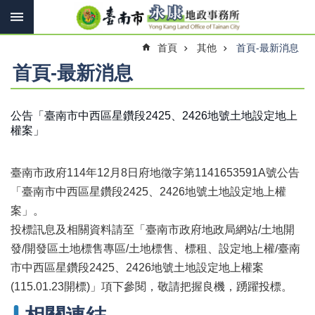
搜
跳到主要內容區塊
尋
進
首頁
其他
首頁-最新消息
階
搜
首頁-最新消息
尋
公告「臺南市中西區星鑽段2425、2426地號土地設定地上
權案」
訊
息
快
臺南市政府114年12月8日府地徵字第1141653591A號公告
報
「臺南市中西區星鑽段2425、2426地號土地設定地上權
機
案」。
關
投標訊息及相關資料請至「臺南市政府地政局網站/土地開
簡
介
發/開發區土地標售專區/土地標售、標租、設定地上權/臺南
市中西區星鑽段2425、2426地號土地設定地上權案
線
(115.01.23開標)」項下參閱，敬請把握良機，踴躍投標。
上
申