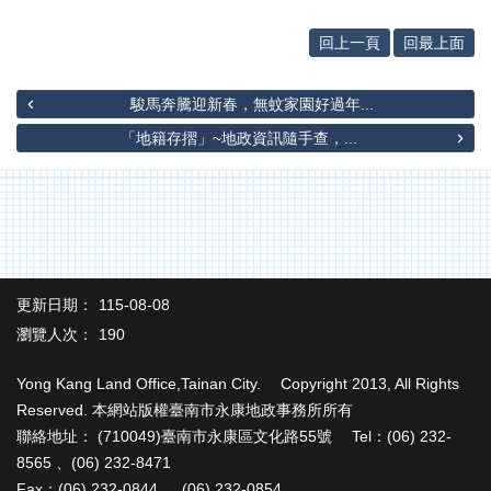
專
區
回上一頁
回最上面
其
他
駿馬奔騰迎新春，無蚊家園好過年...
服
務
「地籍存摺」~地政資訊隨手查，...
地
籍
圖
實
價
更新日期：
115-08-08
登
瀏覽人次：
190
錄
Yong Kang Land Office,Tainan City. Copyright 2013, All Rights
未
辦
Reserved. 本網站版權臺南市永康地政事務所所有
繼
聯絡地址： (710049)臺南市永康區文化路55號 Tel：(06) 232-
承
8565 、(06) 232-8471
Fax：(06) 232-0844 、 (06) 232-0854