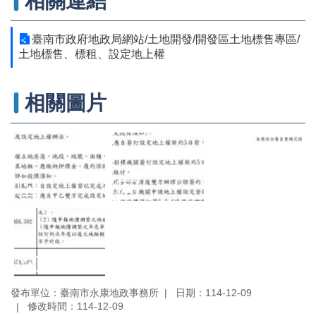
相關連結
辦
與
查
臺南市政府地政局網站/土地開發/開發區土地標售專區/
詢
土地標售、標租、設定地上權
便
民
相關圖片
服
務
民
意
交
流
下
載
專
區
主
發布單位：臺南市永康地政事務所
日期：114-12-09
題
修改時間：114-12-09