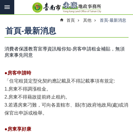
搜
跳到主要內容區塊
尋
進
首頁
其他
首頁-最新消息
階
搜
首頁-最新消息
尋
消費者保護教育宣導資訊報你知-房客申請租金補貼，無須
房東事先同意
訊
息
快
●房客申請時
報
「住宅租賃定型化契約應記載及不得記載事項有規定:
機
1.房東不得調漲租金。
關
2.房東不得藉故提前終止租約。
簡
介
3.若遇房東刁難，可向各直轄市、縣(市)政府地政局(處)或消
保官出申訴或檢舉。
線
上
申
●房東享好康