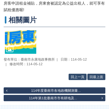
辦
房客申請租金補貼，房東會被認定為公益出租人，就可享有
與
賦稅優惠喔!
查
詢
相關圖片
便
民
服
務
民
意
發布單位：臺南市永康地政事務所
日期：114-05-12
交
修改時間：114-05-12
流
下
回上一頁
回最上面
載
專
區
114年度臺南市各地政機關測量...
114年第1批臺南市市有耕地及...
主
題