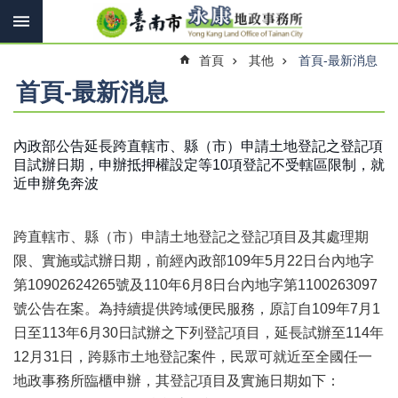
搜
跳到主要內容區塊
尋
進
首頁
其他
首頁-最新消息
階
搜
首頁-最新消息
尋
內政部公告延長跨直轄市、縣（市）申請土地登記之登記項
目試辦日期，申辦抵押權設定等10項登記不受轄區限制，就
訊
近申辦免奔波
息
快
報
跨直轄市、縣（市）申請土地登記之登記項目及其處理期
機
限、實施或試辦日期，前經內政部109年5月22日台內地字
關
第10902624265號及110年6月8日台內地字第1100263097
簡
號公告在案。為持續提供跨域便民服務，原訂自109年7月1
介
日至113年6月30日試辦之下列登記項目，延長試辦至114年
線
12月31日，跨縣市土地登記案件，民眾可就近至全國任一
上
地政事務所臨櫃申辦，其登記項目及實施日期如下：
申