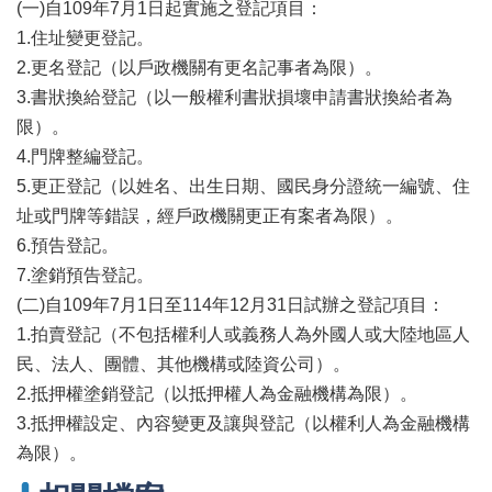
辦
(一)自109年7月1日起實施之登記項目：
與
1.住址變更登記。
查
2.更名登記（以戶政機關有更名記事者為限）。
詢
3.書狀換給登記（以一般權利書狀損壞申請書狀換給者為
便
限）。
民
4.門牌整編登記。
服
務
5.更正登記（以姓名、出生日期、國民身分證統一編號、住
址或門牌等錯誤，經戶政機關更正有案者為限）。
民
6.預告登記。
意
交
7.塗銷預告登記。
流
(二)自109年7月1日至114年12月31日試辦之登記項目：
1.拍賣登記（不包括權利人或義務人為外國人或大陸地區人
下
載
民、法人、團體、其他機構或陸資公司）。
專
2.抵押權塗銷登記（以抵押權人為金融機構為限）。
區
3.抵押權設定、內容變更及讓與登記（以權利人為金融機構
主
為限）。
題