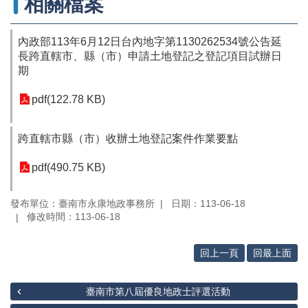
相關檔案
專
區
內政部113年6月12日台內地字第1130262534號公告延
其
長跨直轄市、縣（市）申請土地登記之登記項目試辦日
他
期
服
務
pdf(122.78 KB)
地
籍
跨直轄市縣（市）收辦土地登記案件作業要點
圖
pdf(490.75 KB)
實
價
登
發布單位：臺南市永康地政事務所
日期：113-06-18
錄
修改時間：113-06-18
未
回上一頁
回最上面
辦
繼
承
臺南市第八屆優良地政士評選活動