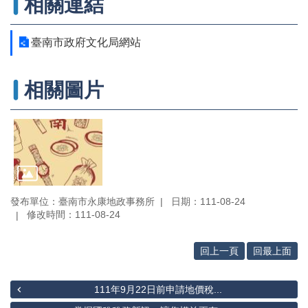
相關連結
辦
與
查
臺南市政府文化局網站
詢
便
相關圖片
民
服
務
民
意
交
流
發布單位：臺南市永康地政事務所
日期：111-08-24
下
修改時間：111-08-24
載
專
回上一頁
回最上面
區
主
111年9月22日前申請地價稅...
題