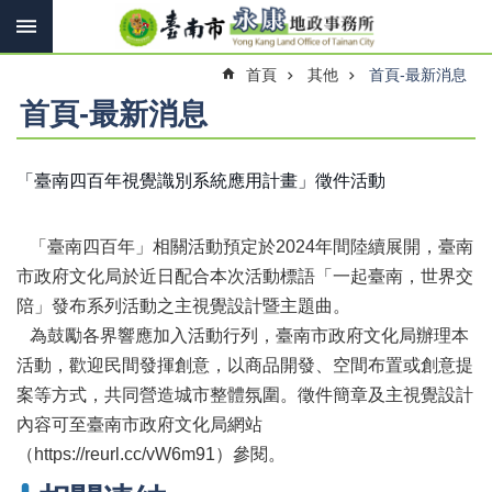
搜
跳到主要內容區塊
尋
進
首頁
其他
首頁-最新消息
階
搜
首頁-最新消息
尋
「臺南四百年視覺識別系統應用計畫」徵件活動
訊
息
「臺南四百年」相關活動預定於2024年間陸續展開，臺南
快
報
市政府文化局於近日配合本次活動標語「一起臺南，世界交
陪」發布系列活動之主視覺設計暨主題曲。
機
為鼓勵各界響應加入活動行列，臺南市政府文化局辦理本
關
簡
活動，歡迎民間發揮創意，以商品開發、空間布置或創意提
介
案等方式，共同營造城市整體氛圍。徵件簡章及主視覺設計
內容可至臺南市政府文化局網站
線
上
（https://reurl.cc/vW6m91）參閱。
申