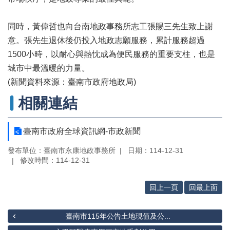
專
區
同時，黃偉哲也向台南地政事務所志工張賜三先生致上謝
其
意。張先生退休後仍投入地政志願服務，累計服務超過
他
服
1500小時，以耐心與熱忱成為便民服務的重要支柱，也是
務
城市中最溫暖的力量。
(新聞資料來源：臺南市政府地政局)
地
籍
相關連結
圖
實
臺南市政府全球資訊網-市政新聞
價
登
發布單位：臺南市永康地政事務所
日期：114-12-31
修改時間：114-12-31
錄
未
回上一頁
回最上面
辦
繼
承
臺南市115年公告土地現值及公...