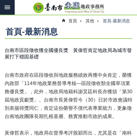
搜
跳到主要內容區塊
尋
進
首頁
其他
首頁-最新消息
階
搜
首頁-最新消息
尋
台南市區段徵收獲全國優良獎 黃偉哲肯定地政局為城市發
展打下穩固基礎
訊
息
快
台南市政府在區段徵收與地政服務績效再獲中央肯定，榮獲
報
內政部「114年地政業務督導考核—區段徵收類全國單項業
機
務優良獎」，此外，地政局地籍科謝炅廷科長亦獲頒「第30
關
屆地政貢獻獎」。台南市長黃偉哲今（30）日於市政會議特
簡
介
別表揚得獎同仁，肯定這份榮譽不僅代表專業能力，更象徵
台南地政團隊長期扎根基層、務實推動市政的成果。
線
上
申
黃偉哲表示，地政局在督導考評脫穎而出，尤其是在「南科