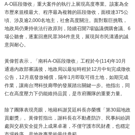
辦
A-O區段徵收」重大案件的執行上展現高度專業。該案為全
與
市歷來規模最大、程序最為複雜的區段徵收，面積達375公
查
頃、涉及逾2,000名地主，社會高度關注。面對艱巨挑戰，
詢
地政局仍秉持依法行政原則，陸續召開7場協議價購會議、6
便
場公聽會，逐案回應民眾384件意見，展現與市民溝通的誠
民
服
意與耐心。
務
黃偉哲表示，「南科A-O區段徵收」工程於今(114)年10月
民
意
通過內政部審議後，地政局以最短時程於12月中旬完成徵收
交
公告，12月底發放補償，隔年1月即取可得土地，如期完成
流
作業，讓南台灣科技廊帶的發展踏出關鍵一步。他指出，同
下
仁在高度壓力下仍能維持品質，是市府團隊的重要力量。
載
專
除了團隊表現亮眼，地籍科謝炅廷科長亦榮獲「第30屆地政
區
貢獻獎」。黃偉哲指出，謝科長在不動產防詐、民事糾紛調
主
處與交易安全提升上成果卓著，不僅守護市民財產，也穩定
題
市場秩序，是地政專業的最佳典範。