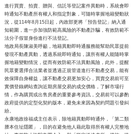
辦
進行買賣、拍賣、贈與、信託等登記案件異動時，系統會即
與
時通知不動產所有權人和指定對象，可隨時掌握地籍變動狀
查
詢
況，從114年8月15日起，內政部更將「預告登記」納入通
知範圍，進一步加強防範高風險的不動產詐騙，有效防範不
便
民
法分子假冒身份進行不法登記。
服
地政局長陳淑美呼籲，地籍異動即時通服務能幫助民眾提前
務
發現不動產異動，透過系統即時通知，讓所有權人能隨時掌
民
握地籍變動情況，從而有效防範不法異動風險，此外，提醒
意
民眾要選擇合法業者並透過正規管道進行不動產交易，能有
交
效保障自身權益，讓不動產交易更加安心，買賣交易前可至
流
實價登錄網站查詢近期房屋交易的成交價格，了解市場行
下
情，作為購買或出售房產的重要參考資訊，交易前可以參酌
載
政府提供的定型化契約版本，避免未來因為契約問題引發糾
專
紛。
區
永康地政徐福成主任表示，除地籍異動即時通外，「第二類
主
謄本住址隱匿」，目的在避免他人藉此取得所有權人完整地
題