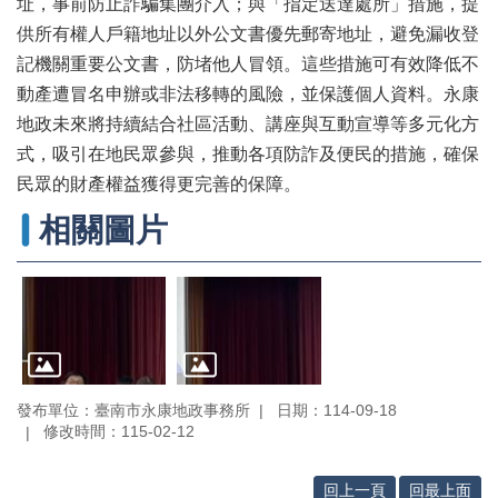
專
址，事前防止詐騙集團介入；與「指定送達處所」措施，提
區
供所有權人戶籍地址以外公文書優先郵寄地址，避免漏收登
記機關重要公文書，防堵他人冒領。這些措施可有效降低不
其
他
動產遭冒名申辦或非法移轉的風險，並保護個人資料。永康
服
地政未來將持續結合社區活動、講座與互動宣導等多元化方
務
式，吸引在地民眾參與，推動各項防詐及便民的措施，確保
民眾的財產權益獲得更完善的保障。
地
籍
相關圖片
圖
實
價
登
錄
未
發布單位：臺南市永康地政事務所
日期：114-09-18
辦
修改時間：115-02-12
繼
承
回上一頁
回最上面