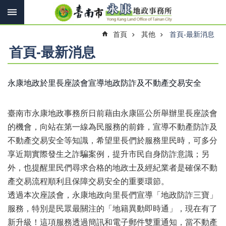
搜
跳到主要內容區塊
尋
進
首頁
其他
首頁-最新消息
階
搜
首頁-最新消息
尋
永康地政於里長座談會宣導地政防詐及不動產交易安全
訊
息
臺南市永康地政事務所日前藉由永康區公所舉辦里長座談會
快
報
的機會，向站在第一線為民服務的前鋒，宣導不動產防詐及
不動產交易安全等知識，希望里長們於服務里民時，可多分
機
享近期實際發生之詐騙案例，提升市民自身防詐意識；另
關
簡
外，也提醒里民們尋求合格的地政士及經紀業者是確保不動
介
產交易流程順利且保障交易安全的重要環節。
透過本次座談會，永康地政向里長們宣導「地政防詐三寶」
線
上
服務，特別是民眾最關注的「地籍異動即時通」，現在有了
申
新升級！這項服務透過簡訊和電子郵件雙重通知，當不動產