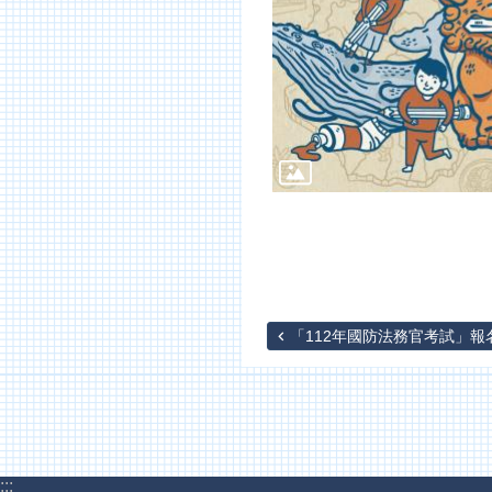
「112年國防法務官考試」報名.
:::