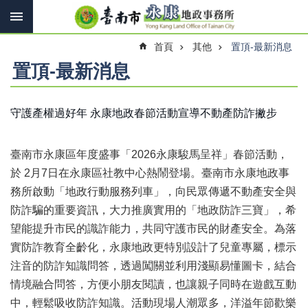
搜
跳到主要內容區塊
尋
進
首頁
其他
置頂-最新消息
階
搜
置頂-最新消息
尋
守護產權過好年 永康地政春節活動宣導不動產防詐撇步
訊
息
臺南市永康區年度盛事「2026永康駿馬呈祥」春節活動，
快
報
於 2月7日在永康區社教中心熱鬧登場。臺南市永康地政事
務所啟動「地政行動服務列車」，向民眾傳遞不動產安全與
機
防詐騙的重要資訊，大力推廣實用的「地政防詐三寶」，希
關
簡
望能提升市民的識詐能力，共同守護市民的財產安全。為落
介
實防詐教育全齡化，永康地政更特別設計了兒童專屬，標示
注音的防詐知識問答，透過闖關並利用淺顯易懂圖卡，結合
線
上
情境融合問答，方便小朋友閱讀，也讓親子同時在遊戲互動
申
中，輕鬆吸收防詐知識。活動現場人潮眾多，洋溢年節歡樂