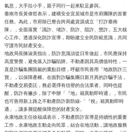
辦
氣息，大手拉小手，親子同行一起來駐足參與。
與
臺南市長黃偉哲表示，建構安全宜居城市是市府團隊的首要
查
詢
任務。為此，市府除已整合跨局處資源成立「打詐臺南
隊」，全面落實「識詐、堵詐、防詐、阻詐、懲詐」五大核
便
民
心工作。透過深化防詐宣導，期盼建立全民防範意識，共同
服
守護市民財產安全。
務
地政局長陳淑美指出，防詐意識須從日常做起，市民應保持
民
高度警覺，避免落入詐騙陷阱。不動產因其高價值特性，一
意
直是詐騙集團覬覦的重點目標，呼籲市民善用「地政防詐三
交
寶」，以保障產權。在面對詐騙集團日新月異的詐騙手法，
流
不動產交易委託，務必選擇有信譽的合法業者。同時也提
下
醒，防詐有撇步，除了申辦「『地』籍異動即時通」，市民
載
也可善用新上路之不動產防詐新防線-「『稅』籍異動即時
專
通」，讓多層提醒保障您的財產安全。
區
永康地政主任徐福成表示，不動產防詐宣導是持續性的重要
主
工作，永康地政主動走向民眾，結合在地活動，讓地政服務
題