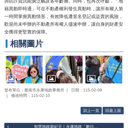
專
與防詐資訊能廣泛觸及各年齡層。同時，也再次呼籲，「地
區
籍異動即時通」可在不動產權利發生異動時，讓所有權人第
一時間掌握異動情形，有效降低遭冒名登記或盜賣的風險，
其
他
歡迎尚未申辦的不動產所有權人儘速申辦，讓自身的財產安
服
全獲得更堅實的保障。
務
相關圖片
地
籍
圖
實
價
登
錄
發布單位：臺南市永康地政事務所
日期：115-02-08
修改時間：115-02-10
未
辦
回上一頁
回最上面
繼
承
智慧地政新紀元！永康地政「數位...