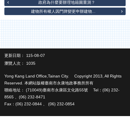
辦
政府為什麼要辦理地籍圖重測？
與
建物所有權人因門牌變更申辦建物...
查
詢
便
民
服
務
更新日期：
115-08-07
民
瀏覽人次：
1035
意
交
Yong Kang Land Office,Tainan City. Copyright 2013, All Rights
流
Reserved. 本網站版權臺南市永康地政事務所所有
下
聯絡地址： (710049)臺南市永康區文化路55號 Tel：(06) 232-
載
8565 、(06) 232-8471
專
Fax：(06) 232-0844 、 (06) 232-0854
區
主
題