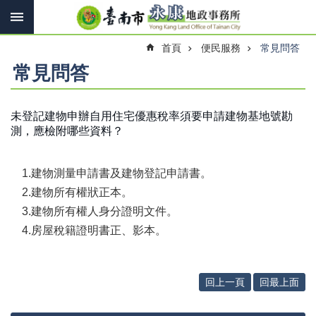
搜
跳到主要內容區塊
尋
進
首頁
便民服務
常見問答
階
搜
常見問答
尋
未登記建物申辦自用住宅優惠稅率須要申請建物基地號勘
測，應檢附哪些資料？
訊
息
快
1.建物測量申請書及建物登記申請書。
報
2.建物所有權狀正本。
機
3.建物所有權人身分證明文件。
關
4.房屋稅籍證明書正、影本。
簡
介
線
回上一頁
回最上面
上
申