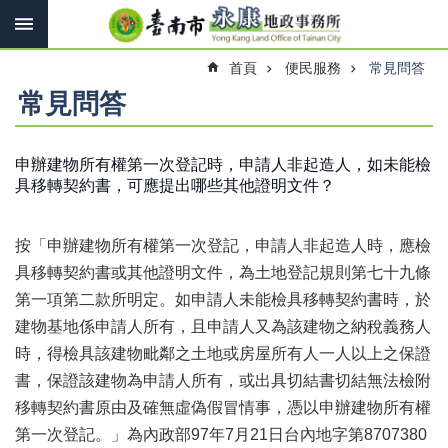
搜
跳到主要內容區塊
尋
進
首頁
便民服務
常見問答
階
搜
常見問答
尋
申辦建物所有權第一次登記時，申請人非起造人，如未能檢
具移轉契約書，可應提出哪些其他證明文件？
訊
息
快
按「申辦建物所有權第一次登記，申請人非起造人時，應檢
報
具移轉契約書或其他證明文件，為土地登記規則第七十九條
機
第一項第二款所明定。如申請人未能檢具移轉契約書時，於
關
建物基地係申請人所有，且申請人又為該建物之納稅義務人
簡
介
時，得檢具該建物毗鄰之土地或房屋所有人一人以上之保證
書，保證該建物為申請人所有，或出具切結書切結無法檢附
線
移轉契約書原由及確無虛偽假冒情事，憑以申辦建物所有權
上
申
第一次登記。」為內政部97年7月21日台內地字第8707380