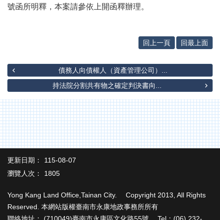
辦
號函所明釋，本案請參依上開函釋辦理。
與
查
詢
回上一頁
回最上面
便
民
債務人向債權人（資產管理公司）...
服
務
持法院分割共有物之確定判決書向...
民
意
交
流
下
更新日期：
115-08-07
載
專
瀏覽人次：
1805
區
Yong Kang Land Office,Tainan City. Copyright 2013, All Rights
主
Reserved. 本網站版權臺南市永康地政事務所所有
題
聯絡地址： (710049)臺南市永康區文化路55號 Tel：(06) 232-