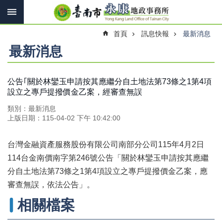
搜
跳到主要內容區塊
尋
進
首頁
訊息快報
最新消息
階
搜
最新消息
尋
公告｢關於林鑾玉申請按其應繼分自土地法第73條之1第4項
設立之專戶提撥價金乙案，經審查無誤
訊
息
類別：最新消息
快
上版日期：115-04-02 下午 10:42:00
報
機
台灣金融資產服務股份有限公司南部分公司115年4月2日
關
114台金南價南字第246號公告「關於林鑾玉申請按其應繼
簡
分自土地法第73條之1第4項設立之專戶提撥價金乙案，應
介
審查無誤，依法公告」。
線
相關檔案
上
申