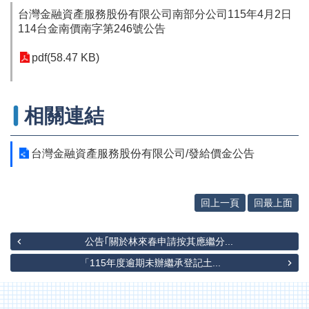
辦
台灣金融資產服務股份有限公司南部分公司115年4月2日
與
114台金南價南字第246號公告
查
詢
pdf(58.47 KB)
便
民
服
相關連結
務
民
台灣金融資產服務股份有限公司/發給價金公告
意
交
流
回上一頁
回最上面
下
載
專
公告｢關於林來春申請按其應繼分...
區
「115年度逾期未辦繼承登記土...
主
題