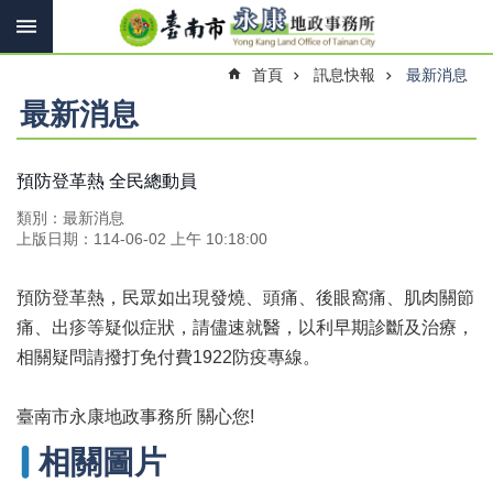
搜
跳到主要內容區塊
尋
進
首頁
訊息快報
最新消息
階
搜
最新消息
尋
預防登革熱 全民總動員
訊
類別：最新消息
息
上版日期：114-06-02 上午 10:18:00
快
報
預防登革熱，民眾如出現發燒、頭痛、後眼窩痛、肌肉關節
機
痛、出疹等疑似症狀，請儘速就醫，以利早期診斷及治療，
關
相關疑問請撥打免付費1922防疫專線。
簡
介
臺南市永康地政事務所 關心您!
線
上
相關圖片
申