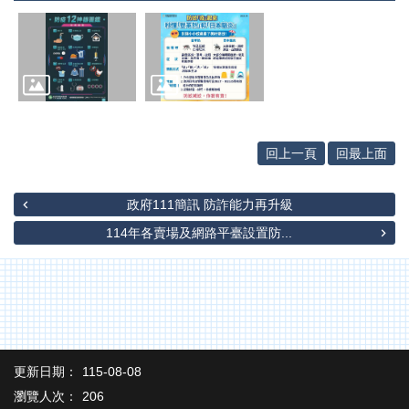
辦
與
查
詢
便
民
服
回上一頁
回最上面
務
民
政府111簡訊 防詐能力再升級
意
交
114年各賣場及網路平臺設置防...
流
下
載
專
區
更新日期：
115-08-08
主
題
瀏覽人次：
206