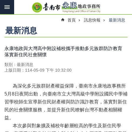
搜
跳到主要內容區塊
尋
進
首頁
訊息快報
最新消息
階
搜
最新消息
尋
永康地政與大灣高中附設補校攜手推動多元族群防詐教育
落實新住民社會關懷
訊
息
類別：最新消息
快
上版日期：114-05-09 下午 10:32:00
報
機
為深化多元族群財產權益保障，臺南市永康地政事務所
關
5月8日夜間出動，向臺南市立大灣高級中學附設國民中學補
簡
習學校師生宣導新住民財產權與防詐識詐教育，落實對新住
介
民的社會關懷服務，並提升新住民瞭解台灣不動產相關權
線
益。
上
本次參與對象擴及補校年齡層較高的學生及新住民學
申