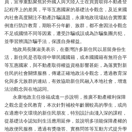
辦
員，宣導重點聚焦於外國人與大陸人士在買賣取得不動產登
與
記程序上的差異，平等互惠國家的基礎法令觀念，及近來國
查
內社會高度關注不動產詐騙議題，永康地政現場結合實際案
詢
例進行防詐教育，期盼不分年齡、族群，都不會因法令觀念
便
不足或國情不同等因素，遭受詐騙或誤成為詐騙集團共犯，
民
並學習辨識詐騙手法，保護自身權益。
服
地政局長陳淑美表示，在臺灣許多新住民以居留身份生
務
活，新住民是否取得中華民國國籍，或本國國籍有無符合平
民
等互惠國家，與不動產取得權益資格影響甚鉅，為落實對新
意
住民的社會關懷服務，傳遞正確地政法令觀念，透過教育深
交
流
化與多元族群的連結，有效協助新住民融入本地社會，增進
法治觀念與在地認同。
下
載
永康地政主任徐福成進一步說明，推廣不動產權利保障
專
之觀念是全民教育，本次針對補校年齡層較高的學生，或尚
區
在適應中文環境的新住民朋友，特別設計由淺入深的課程，
主
從基礎法令認知到生活應用延伸，並說明多項能保障產權的
題
地政便民服務，透過有獎徵答、實務問答等互動方式提升學