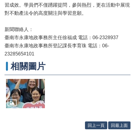
專
習成效。學員們不僅踴躍提問，參與熱烈，更在活動中展現
區
對不動產法令的高度關注與學習意願。
其
他
新聞聯絡人：
服
臺南市永康地政事務所主任徐福成 電話：06-2328937
務
臺南市永康地政事務所登記課長李育珠 電話：06-
地
2328565#101
籍
圖
相關圖片
實
價
登
錄
未
辦
繼
承
回上一頁
回最上面