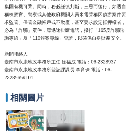
專
集團有機可乘。同時，務必謹慎判斷，三思而後行，如遇自
區
稱檢察官、警察或其他政府機關人員來電聲稱因偵辦案件要
其
求監管、保管金融帳戶或不動產，甚至要求設定抵押權者，
他
必為「詐騙」案件，應迅速掛斷電話，撥打「165反詐騙諮
服
務
詢專線」及「110報案專線」查證，以確保自身財產安全。
地
新聞聯絡人
籍
臺南市永康地政事務所主任 徐福成 電話：06-2328937
圖
臺南市永康地政事務所登記課課長 李育珠 電話：06-
實
2328565#101
價
登
錄
相關圖片
未
辦
繼
承