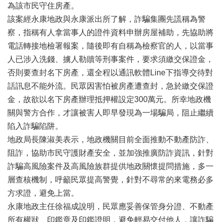
辦
為該市民守住房產。
與
該案經永康地政與永康派出所了解，詐騙集團先謊稱為警
查
察，指稱有人拿當事人的證件資料申辦房屋補助，先協助將
詢
電話轉接地檢署報案，隨後即有自稱為檢察官的人，以當事
便
人已涉入洗錢、擄人勒贖等刑事案件，要求須繳交保證金，
民
否則要查封名下房產，還全程以通訊軟體Line下指導交待對
服
務
話訊息不能外流。民眾因害怕被房產遭查封，急於繳交保證
金，故欲以名下房產辦理抵押權設定300萬元。所幸地政機
民
關與警方合作，才讓被害人即早發現為一場騙局，阻止繼續
意
交
陷入詐騙陷阱。
流
地政局長陳淑美表示，地政機關目前全面推動不動產防詐、
下
阻詐，協助市民守護財產安全，並加強推廣防詐資訊，針對
載
詐騙高風險案件及高風險族群提供地政關懷提問措施，多一
專
層查核機制，呼籲民眾提高警覺，針對不尋常的來電務必多
區
方求證，避免上當。
主
永康地政主任徐福成說明，民眾應妥善保管身分證、不動產
題
所有權狀、印鑑章及印鑑證明，避免輕易交付他人，讓詐騙