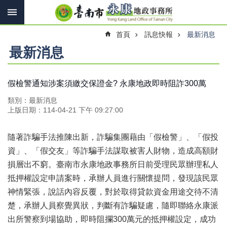
搜
跳到主要內容區塊
尋
進
首頁
訊息快報
最新消息
階
搜
最新消息
尋
假檢警通知涉案須繳交保證金? 永康地政即時阻詐300萬
訊
類別：最新消息
息
上版日期：114-04-21 下午 09:27:00
快
報
隨著詐騙手法推陳出新，詐騙集團藉由「假檢警」、「假投
機
資」、「假交友」等詐騙手法謀取被害人財物，造成高額財
關
損層出不窮。臺南市永康地政事務所日前受理民眾辦理私人
簡
抵押權設定申請案時，承辦人員進行關懷提問，發現該民眾
介
神情緊張，說話內容反覆，對於取得貸款資金用途交待不清
線
楚，承辦人員察覺異狀，判斷有詐騙疑慮，隨即聯絡永康派
上
申
出所警察到場協助，即時阻攔300萬元的抵押權設定，成功