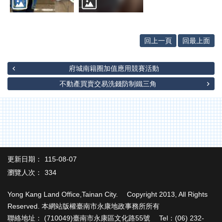
網
站
導
覽
回上一頁
回最上面
English
府城南籍圈加值應用競賽活動
臺
南
不動產買賣交易洗錢防制鐵三角
市
政
府
地
政
局
更新日期：
115-08-07
政
瀏覽人次：
334
府
資
Yong Kang Land Office,Tainan City. Copyright 2013, All Rights
訊
公
Reserved. 本網站版權臺南市永康地政事務所所有
開
聯絡地址： (710049)臺南市永康區文化路55號 Tel：(06) 232-