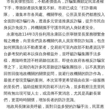
辦
市長黃偉哲指出，不動產價值高，詐騙集團鎖定民眾產權
與
下手，導致財產損失屢見不鮮。市府已成立「打詐臺南
查
隊」，邀集本市各局處、機關學校、公所及里長們都應投入
詢
全面防堵詐騙行為，透過多元管道推廣反詐騙，提升市民自
便
身反詐免疫力，跨機關攜手守護市民的人身財產安全。
民
永康地政114年3月份利用永康區公所舉辦里長業務聯繫會
服
報之機會，向里長們及各機關代表人員宣導防詐知識，包含
務
如何辨識合法不動產業者，交易前可至內政部不動產資訊平
民
台參考契約範本以保自身權益外，並呼籲詐騙集團手法多
意
樣，應隨時查證不輕易聽信謠言。即使在政府各種反詐騙宣
交
流
導之下，近期仍有許多民眾聽從詐騙集團指示，以不真實的
回答回復地政機關的關懷提問，規避行政機關的防詐作為，
下
載
最後才發現受騙的案例。本次宣導更希望藉由在第一線服務
專
的里長們，協助提醒里民防範不法行為，並多觀察注意里民
區
間有無出現可疑人士，或流傳不實消息，尤其是高齡長輩
主
們，更需時時關懷，增加長者的防詐意識。
題
地政局長陳淑美呼籲，面對日益多變的詐騙手法，民眾應