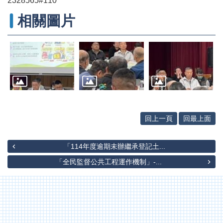
2328565#110
網
站
相關圖片
導
覽
English
臺
南
市
政
府
回上一頁
回最上面
地
政
「114年度逾期未辦繼承登記土...
局
「全民監督公共工程運作機制」-...
政
府
資
訊
公
開