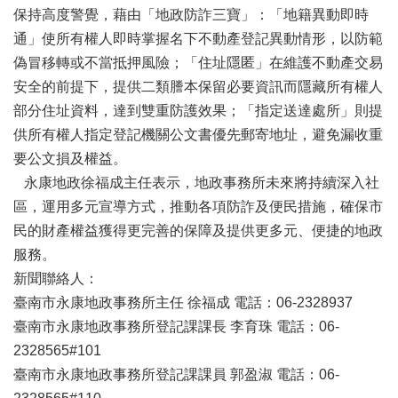
專
保持高度警覺，藉由「地政防詐三寶」：「地籍異動即時
區
通」使所有權人即時掌握名下不動產登記異動情形，以防範
其
偽冒移轉或不當抵押風險；「住址隱匿」在維護不動產交易
他
安全的前提下，提供二類謄本保留必要資訊而隱藏所有權人
服
部分住址資料，達到雙重防護效果；「指定送達處所」則提
務
供所有權人指定登記機關公文書優先郵寄地址，避免漏收重
地
要公文損及權益。
籍
永康地政徐福成主任表示，地政事務所未來將持續深入社
圖
區，運用多元宣導方式，推動各項防詐及便民措施，確保市
實
民的財產權益獲得更完善的保障及提供更多元、便捷的地政
價
服務。
登
新聞聯絡人：
錄
臺南市永康地政事務所主任 徐福成 電話：06-2328937
未
臺南市永康地政事務所登記課課長 李育珠 電話：06-
辦
繼
2328565#101
承
臺南市永康地政事務所登記課課員 郭盈淑 電話：06-