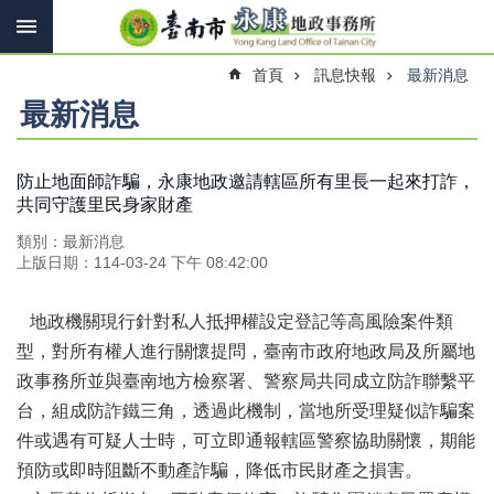
搜
跳到主要內容區塊
尋
進
首頁
訊息快報
最新消息
階
搜
最新消息
尋
防止地面師詐騙，永康地政邀請轄區所有里長一起來打詐，
共同守護里民身家財產
訊
息
類別：最新消息
快
上版日期：114-03-24 下午 08:42:00
報
機
地政機關現行針對私人抵押權設定登記等高風險案件類
關
型，對所有權人進行關懷提問，臺南市政府地政局及所屬地
簡
政事務所並與臺南地方檢察署、警察局共同成立防詐聯繫平
介
台，組成防詐鐵三角，透過此機制，當地所受理疑似詐騙案
線
件或遇有可疑人士時，可立即通報轄區警察協助關懷，期能
上
預防或即時阻斷不動產詐騙，降低市民財產之損害。
申