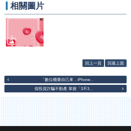
辦
相關圖片
與
查
詢
便
民
服
務
民
回上一頁
回最上面
意
交
流
「數位櫃臺自己來，iPhone...
假投資詐騙不動產 掌握「3不3...
下
載
專
區
主
題