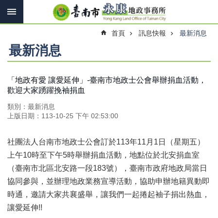
搜
跳到主要內容區塊
尋
進
首頁
訊息快報
最新消息
階
搜
最新消息
尋
「地政有愛 讓愛延伸」-臺南市地政士公會舉辦捐血活動，
歡迎大家踴躍挽袖捐血
訊
息
類別：最新消息
快
上版日期：113-10-25 下午 02:53:00
報
機
社團法人台南市地政士公會訂於113年11月1日（星期五）
關
上午10時至下午5時舉辦捐血活動，地點位於北安捐血室
簡
（臺南市北區北安路一段183號），臺南市政府地政局當日
介
協同參與，並辦理地政業務宣導活動，協助申辦地籍異動即
線
時通，邀請大家共襄盛舉，讓我們一起捲起袖子捐出熱血，
上
讓愛延伸!!
申