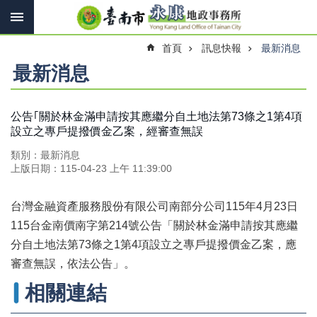
搜
跳到主要內容區塊
尋
進
首頁
訊息快報
最新消息
階
搜
最新消息
尋
公告｢關於林金滿申請按其應繼分自土地法第73條之1第4項
設立之專戶提撥價金乙案，經審查無誤
訊
息
類別：最新消息
快
上版日期：115-04-23 上午 11:39:00
報
機
台灣金融資產服務股份有限公司南部分公司115年4月23日
關
115台金南價南字第214號公告「關於林金滿申請按其應繼
簡
分自土地法第73條之1第4項設立之專戶提撥價金乙案，應
介
審查無誤，依法公告」。
線
相關連結
上
申