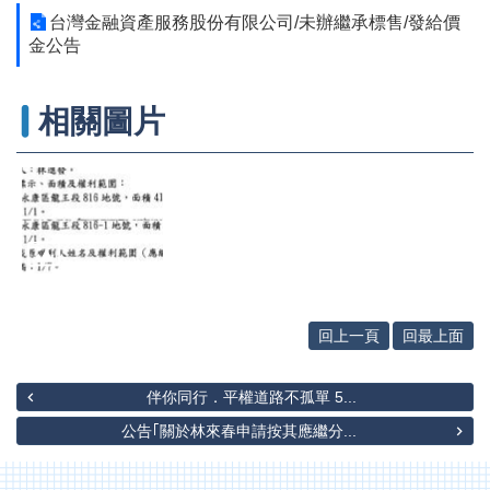
辦
台灣金融資產服務股份有限公司/未辦繼承標售/發給價
與
金公告
查
詢
相關圖片
便
民
服
務
民
意
交
流
回上一頁
回最上面
下
載
專
伴你同行．平權道路不孤單 5...
區
公告｢關於林來春申請按其應繼分...
主
題