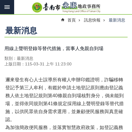
搜
跳到主要內容區塊
尋
進
首頁
訊息快報
最新消息
階
搜
最新消息
尋
用線上聲明登錄等替代措施，當事人免親自到場
訊
類別：最新消息
息
上版日期：115-03-31 上午 11:23:00
快
報
邇來發生有心人士誤導所有權人申辦印鑑證明，詐騙移轉
機
登記予第三人牟利，有鑑於申請土地登記原則應由登記義
關
務人依土地登記規則第40條親自到場核對身分，倘未能到
簡
介
場，並得依同規則第41條規定採用線上聲明登錄等替代措
施，以供民眾依自身需求選用，並兼顧便民服務與真意確
線
認。
上
申
為加強簡政便民服務，並落實智慧政府政策，如登記義務