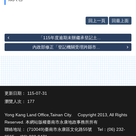
專
區
其
回上一頁
回最上面
他
服
務
「115年度逾期未辦繼承登記土...
內政部修正「登記機關受理跨縣市...
地
籍
圖
實
價
登
更新日期：
115-07-31
錄
瀏覽人次：
177
未
辦
Yong Kang Land Office,Tainan City. Copyright 2013, All Rights
繼
Reserved. 本網站版權臺南市永康地政事務所所有
承
聯絡地址： (710049)臺南市永康區文化路55號 Tel：(06) 232-