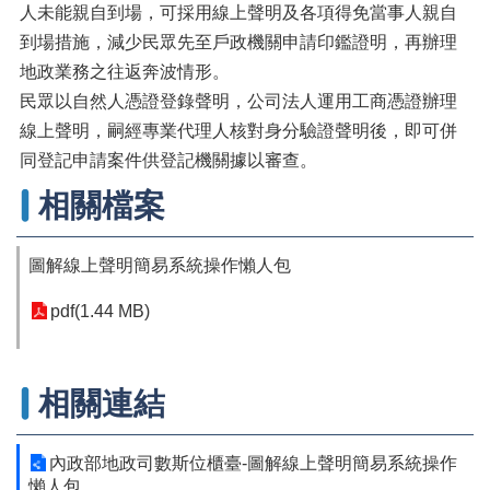
辦
人未能親自到場，可採用線上聲明及各項得免當事人親自
與
到場措施，減少民眾先至戶政機關申請印鑑證明，再辦理
查
地政業務之往返奔波情形。
詢
民眾以自然人憑證登錄聲明，公司法人運用工商憑證辦理
便
線上聲明，嗣經專業代理人核對身分驗證聲明後，即可併
民
同登記申請案件供登記機關據以審查。
服
務
相關檔案
民
意
圖解線上聲明簡易系統操作懶人包
交
流
pdf(1.44 MB)
下
載
專
相關連結
區
主
內政部地政司數斯位櫃臺-圖解線上聲明簡易系統操作
題
懶人包