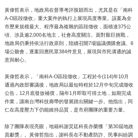
辦
與
黃偉哲表示，地政局在督導考評脫穎而出，尤其是在「南科
查
A-O區段徵收」重大案件的執行上展現高度專業。該案為全
詢
市歷來規模最大、程序最為複雜的區段徵收，面積達375公
便
頃、涉及逾2,000名地主，社會高度關注。面對艱巨挑戰，
民
地政局仍秉持依法行政原則，陸續召開7場協議價購會議、6
服
場公聽會，逐案回應民眾384件意見，展現與市民溝通的誠
務
意與耐心。
民
意
黃偉哲表示，「南科A-O區段徵收」工程於今(114)年10月
交
流
通過內政部審議後，地政局以最短時程於12月中旬完成徵收
公告，12月底發放補償，隔年1月即取可得土地，如期完成
下
載
作業，讓南台灣科技廊帶的發展踏出關鍵一步。他指出，同
專
仁在高度壓力下仍能維持品質，是市府團隊的重要力量。
區
主
除了團隊表現亮眼，地籍科謝炅廷科長亦榮獲「第30屆地政
題
貢獻獎」。黃偉哲指出，謝科長在不動產防詐、民事糾紛調