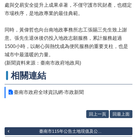
專
處與交易安全提升上成果卓著，不僅守護市民財產，也穩定
區
市場秩序，是地政專業的最佳典範。
其
他
同時，黃偉哲也向台南地政事務所志工張賜三先生致上謝
服
意。張先生退休後仍投入地政志願服務，累計服務超過
務
1500小時，以耐心與熱忱成為便民服務的重要支柱，也是
地
城市中最溫暖的力量。
籍
(新聞資料來源：臺南市政府地政局)
圖
相關連結
實
價
登
臺南市政府全球資訊網-市政新聞
錄
未
辦
回上一頁
回最上面
繼
承
臺南市115年公告土地現值及公...