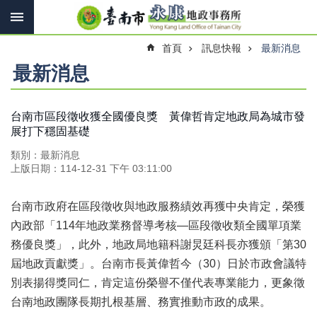
搜
跳到主要內容區塊
尋
進
首頁
訊息快報
最新消息
階
搜
最新消息
尋
台南市區段徵收獲全國優良獎 黃偉哲肯定地政局為城市發
展打下穩固基礎
訊
息
類別：最新消息
快
上版日期：114-12-31 下午 03:11:00
報
機
台南市政府在區段徵收與地政服務績效再獲中央肯定，榮獲
關
內政部「114年地政業務督導考核—區段徵收類全國單項業
簡
務優良獎」，此外，地政局地籍科謝炅廷科長亦獲頒「第30
介
屆地政貢獻獎」。台南市長黃偉哲今（30）日於市政會議特
線
別表揚得獎同仁，肯定這份榮譽不僅代表專業能力，更象徵
上
台南地政團隊長期扎根基層、務實推動市政的成果。
申